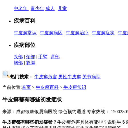
中老年
|
青少年
成人
|
儿童
疾病百科
牛皮癣常识
|
牛皮癣病因
|
牛皮癣治疗
|
牛皮癣症状
|
牛皮
疾病部位
头部
|
颈部
|
手臂
|
背部
胸部
|
双脚
热门搜索：
牛皮癣危害
男性牛皮癣
关节病型
当前位置:
首页
>
牛皮癣百科
>
牛皮癣常识
牛皮癣都有哪些初发症状
来源：成都银康银屑病医院
绿色预约通道
专家热线： 15002805
牛皮癣都有哪些初发症状？
牛皮癣危害具体有哪些？说到牛皮