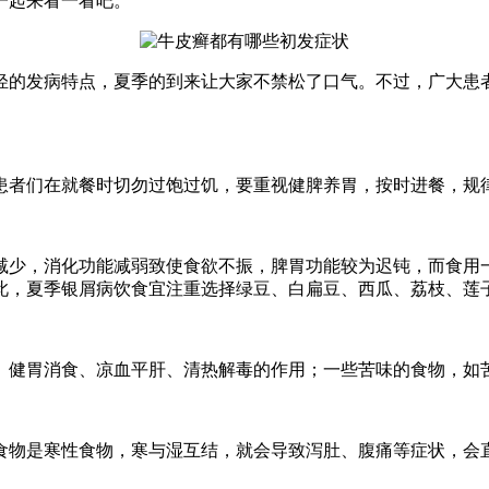
一起来看一看吧。
轻的发病特点，夏季的到来让大家不禁松了口气。不过，广大患
患者们在就餐时切勿过饱过饥，要重视健脾养胃，按时进餐，规
减少，消化功能减弱致使食欲不振，脾胃功能较为迟钝，而食用
此，夏季银屑病饮食宜注重选择绿豆、白扁豆、西瓜、荔枝、莲
、健胃消食、凉血平肝、清热解毒的作用；一些苦味的食物，如
食物是寒性食物，寒与湿互结，就会导致泻肚、腹痛等症状，会