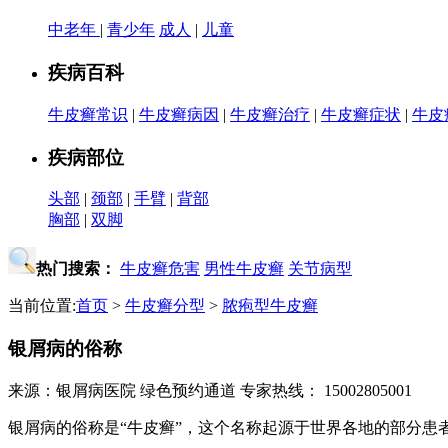
中老年
|
青少年
成人
|
儿童
疾病百科
牛皮癣常识
|
牛皮癣病因
|
牛皮癣治疗
|
牛皮癣症状
|
牛皮
疾病部位
头部
|
颈部
|
手臂
|
背部
胸部
|
双脚
热门搜索：
牛皮癣危害
男性牛皮癣
关节病型
当前位置:
首页
>
牛皮癣分型
>
脓疱型牛皮癣
银屑病的俗称
来源：银屑病医院
绿色预约通道
专家热线： 15002805001
银屑病的俗称是“牛皮癣”，这个名称起源于世界各地的部分患