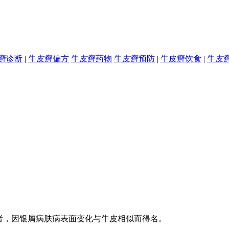
癣诊断
|
牛皮癣偏方
牛皮癣药物
牛皮癣预防
|
牛皮癣饮食
|
牛皮
者，因银屑病肤病表面变化与牛皮相似而得名。