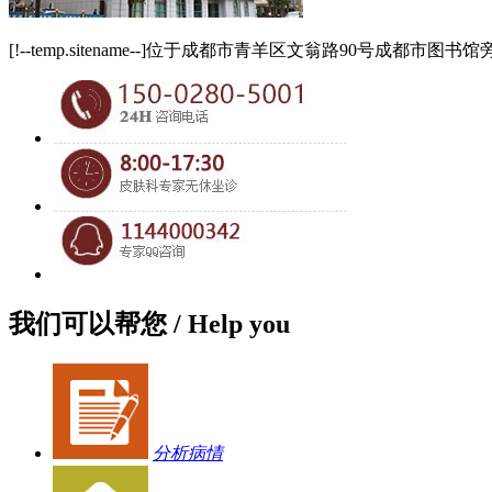
[!--temp.sitename--]位于成都市青羊区文翁路90号成都
我们可以帮您
/ Help you
分析病情