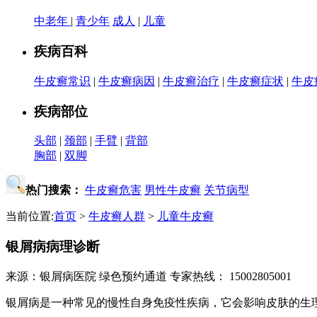
中老年
|
青少年
成人
|
儿童
疾病百科
牛皮癣常识
|
牛皮癣病因
|
牛皮癣治疗
|
牛皮癣症状
|
牛皮
疾病部位
头部
|
颈部
|
手臂
|
背部
胸部
|
双脚
热门搜索：
牛皮癣危害
男性牛皮癣
关节病型
当前位置:
首页
>
牛皮癣人群
>
儿童牛皮癣
银屑病病理诊断
来源：银屑病医院
绿色预约通道
专家热线： 15002805001
银屑病是一种常见的慢性自身免疫性疾病，它会影响皮肤的生